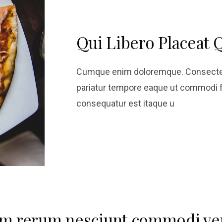
Qui Libero Placeat 
Cumque enim doloremque. Consectet
pariatur tempore eaque ut commodi f
consequatur est itaque u
em rerum nesciunt commodi ver