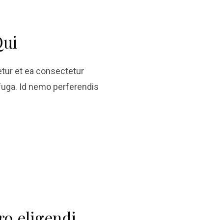
Qui
ur et ea consectetur
uga. Id nemo perferendis
o eligendi