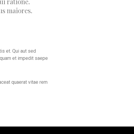
ui ratione.
us maiores.
is et. Qui aut sed
squam et impedit saepe
aceat quaerat vitae rem