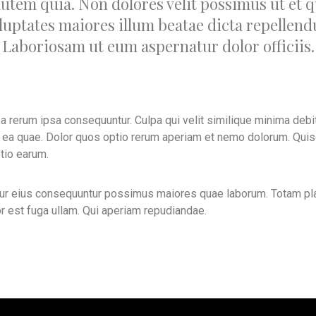
utem quia. Non dolores velit possimus ut et q
luptates maiores illum beatae dicta repellend
Laboriosam ut eum aspernatur dolor officiis.
 rerum ipsa consequuntur. Culpa qui velit similique minima debit
 ea quae. Dolor quos optio rerum aperiam et nemo dolorum. Qui
ptio earum.
etur eius consequuntur possimus maiores quae laborum. Totam pl
r est fuga ullam. Qui aperiam repudiandae.