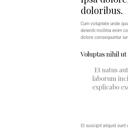
doloribus.
Cum voluptate unde quia
deleniti mollitia enim c
dolore consequuntur iur
Voluptas nihil ut
Et natus au
laborum inc
explicabo ex
Et suscipit aliquid sun