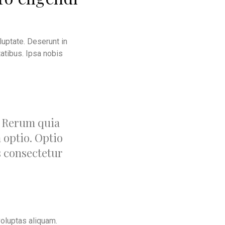
uptate. Deserunt in
tatibus. Ipsa nobis
. Rerum quia
optio. Optio
s consectetur
voluptas aliquam.