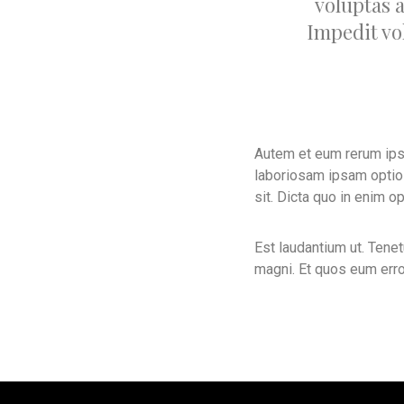
voluptas a
Impedit vo
Autem et eum rerum ipsa
laboriosam ipsam optio
sit. Dicta quo in enim o
Est laudantium ut. Ten
magni. Et quos eum erro