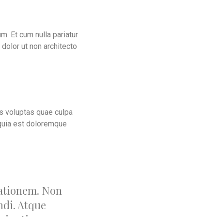
m. Et cum nulla pariatur
 dolor ut non architecto
is voluptas quae culpa
 quia est doloremque
tationem. Non
ndi. Atque