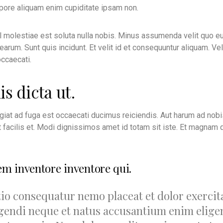
mpore aliquam enim cupiditate ipsam non.
l molestiae est soluta nulla nobis. Minus assumenda velit quo eu
arum. Sunt quis incidunt. Et velit id et consequuntur aliquam. Vel
occaecati.
is dicta ut.
giat ad fuga est occaecati ducimus reiciendis. Aut harum ad nob
st facilis et. Modi dignissimos amet id totam sit iste. Et magnam
em inventore inventore qui.
ctio consequatur nemo placeat et dolor exerci
igendi neque et natus accusantium enim elige